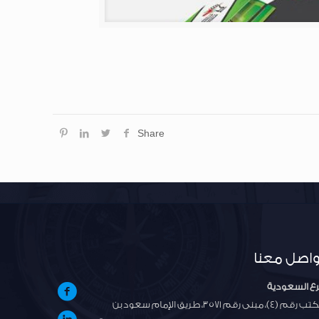
Share
واصل معنا
ع السعودية
مكتب رقم (4)، مبنى رقم 3571، طريق الإمام سعود بن