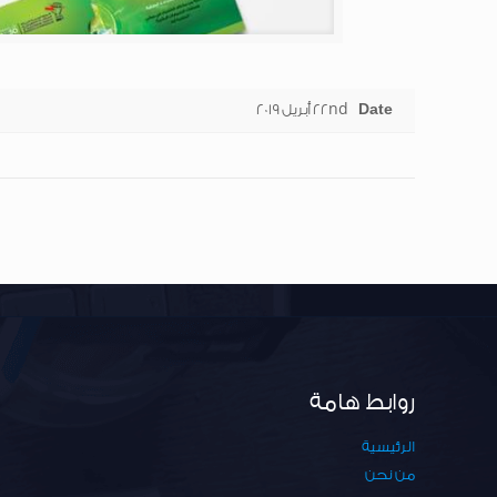
Date
22nd أبريل 2019
روابط هامة
الرئيسية
من نحن