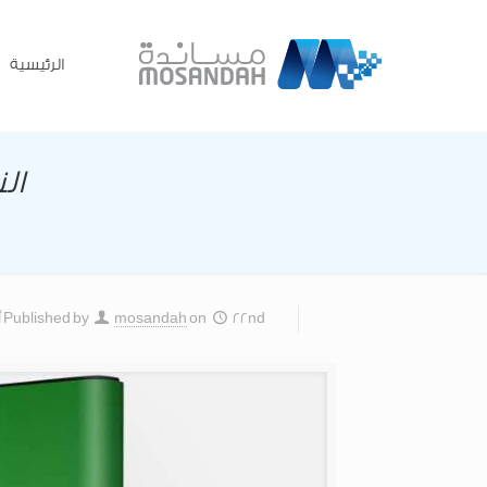
الرئيسية
ال
22nd أبريل 2019
on
mosandah
Published by