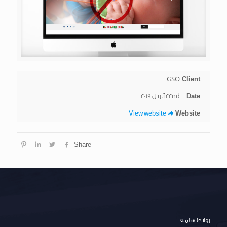
GSO
Client
Date
22nd أبريل 2019
View website
Website
Share
روابط هامة