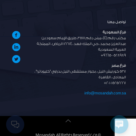
تواصل معنا
فرع السعودية
مكتب رقم (4)، مبنى رقم 3571، طريق الإمام سعود بن
عبدالعزيز محمد ، حي الملك فهد ، 12274 الرياض ، المملكة
العربية السعودية
+966500528989
فرع مصر
537 كورنيش النيل ، بجوار مستشفى النيل بدراوي "كليوباترا" ،
المعادى ، القاهرة
+201015252227
info@mosandah.com.sa
© 2025 Mosandah. All Rights Reserved.