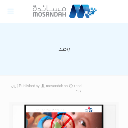
راصد
on
mosandah
Published by
22nd أبريل
2019